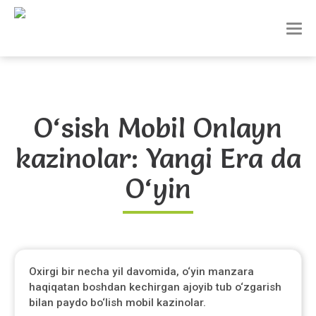
T
o
g
g
l
e
n
O‘sish Mobil Onlayn
a
v
kazinolar: Yangi Era da
i
g
a
O‘yin
t
i
o
n
Oxirgi bir necha yil davomida, o‘yin manzara
haqiqatan boshdan kechirgan ajoyib tub o‘zgarish
bilan paydo bo‘lish mobil kazinolar.