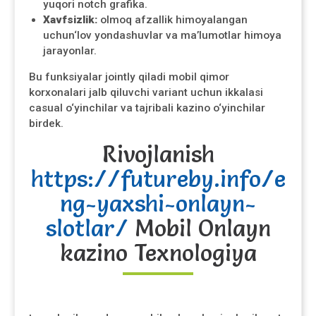
yuqori notch grafika.
Xavfsizlik:
olmoq afzallik himoyalangan
uchun‘lov yondashuvlar va ma’lumotlar himoya
jarayonlar.
Bu funksiyalar jointly qiladi mobil qimor
korxonalari jalb qiluvchi variant uchun ikkalasi
casual o‘yinchilar va tajribali kazino o‘yinchilar
birdek.
Rivojlanish
https://futureby.info/e
ng-yaxshi-onlayn-
slotlar/
Mobil Onlayn
kazino Texnologiya