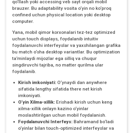
qo‘llash yoki accessing veb sayt orqali mobil
brauzer. Bu adaptability vosita o‘yin no ko‘proq
confined uchun physical location yoki desktop
computer.
Yana, mobil qimor korxonalari tez-tez optimized
uchun touch displays, foydalanib intuitiv
foydalanuvchi interfeyslar va yaxshilangan grafika
bu match o‘sha desktop variantlar. Bu optimization
ta’minlaydi mijozlar ega silliq va chuqur
singdiruvchi tajriba, no matter qurilma ular
foydalanib.
Kirish imkoniyati:
O‘ynaydi dan anywhere
sifatida lengthy sifatida there net kirish
imkoniyati.
O‘yin Xilma-xillik:
Erishadi kirish uchun keng
xilma-xillik onlayn kazino o‘yinlar
moslashtirilgan uchun mobil foydalanish.
Foydalanuvchi Interfeys:
Bahramand bo‘ladi
o‘yinlar bilan touch-optimized interfeyslar va