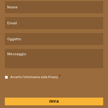
C
*
Accetto l'informativa sulla
Privacy
o
n
s
e
n
s