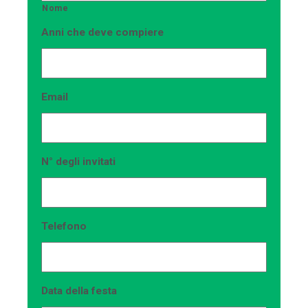
Nome
Anni che deve compiere
Email
N° degli invitati
Telefono
Data della festa