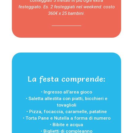
conteggiati 5 invitati in più ogni extra
festeggiato. Es. 2 festeggiati nel weekend: costo
360€ x 25 bambini.
La festa comprende:
• Ingresso all’area gioco
• Saletta allestita con piatti, bicchieri e
tovaglioli
• Pizza, focaccia, caramelle, patatine
• Torta Pane e Nutella a forma di numero
• Bibite e acqua
• Biglietti di compleanno