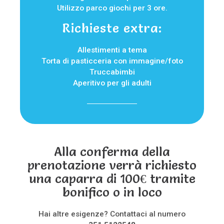
Utilizzo parco giochi per 3 ore.
Richieste extra:
Allestimenti a tema
Torta di pasticceria con immagine/foto
Truccabimbi
Aperitivo per gli adulti
Alla conferma della
prenotazione verrà richiesto
una caparra di 100€ tramite
bonifico o in loco
Hai altre esigenze? Contattaci al numero