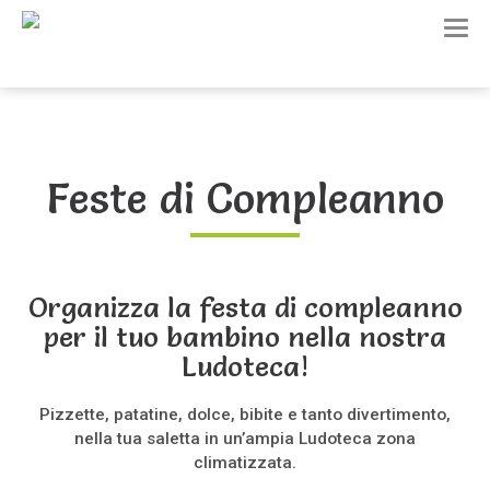
T
o
g
g
l
e
n
a
Feste di Compleanno
v
i
g
a
t
i
Organizza la festa di compleanno
o
per il tuo bambino nella nostra
n
Ludoteca!
Pizzette, patatine, dolce, bibite e tanto divertimento,
nella tua saletta in un’ampia Ludoteca zona
climatizzata.