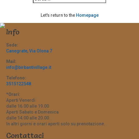
Let's return to the
Homepage
Info
Sede:
Canegrate, Via Olona 7
Mail:
info@birbantivillage.it
Telefono:
3515122548
*Orari:
Aperti Venerdì
dalle 16.00 alle 19.00
Aperti Sabato e Domenica
dalle 14.00 alle 20.00.
In altri giorni e orari aperti solo su prenotazione.
Contattaci