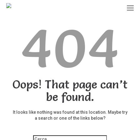
T
o
404
g
g
l
e
n
a
v
i
g
a
t
Oops! That page can’t
i
o
be found.
n
It looks like nothing was found at this location. Maybe try
a search or one of the links below?
Ricerca
per: