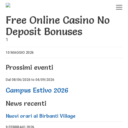
T
o
Free Online Casino No
g
g
Deposit Bonuses
l
e
n
1
a
v
10 MAGGIO 2026
i
g
Prossimi eventi
a
t
i
Dal 08/06/2026 to 04/09/2026
o
Campus Estivo 2026
n
News recenti
Nuovi orari al Birbanti Village
9 FEBBRAIO 2026