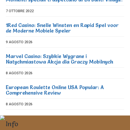
7 OTTOBRE 2022
1Red Casino: Snelle Winsten en Rapid Spel voor
de Moderne Mobiele Speler
9 AGOSTO 2026
Marvel Casino: Szybkie Wygrane i
Natychmiastowa Akcja dla Graczy Mobilnych
8 AGOSTO 2026
European Roulette Online USA Popular: A
Comprehensive Review
8 AGOSTO 2026
Info