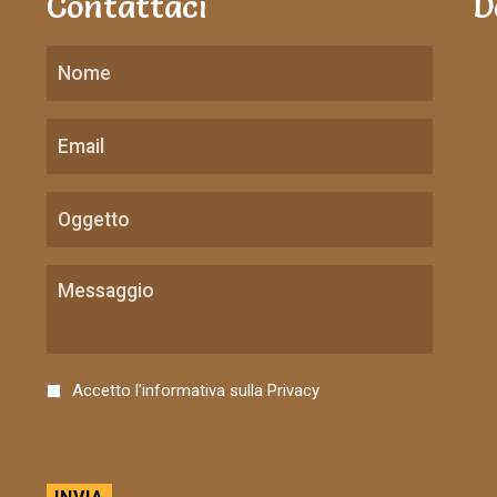
Contattaci
D
C
Accetto l'informativa sulla
Privacy
o
n
s
e