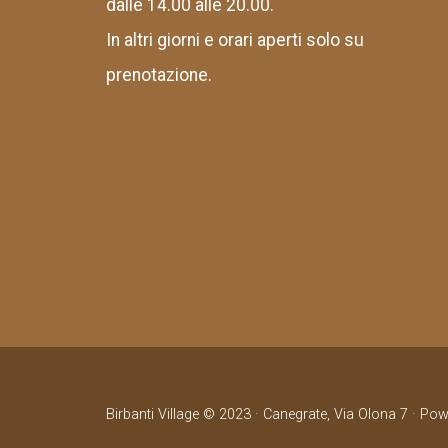
dalle 14.00 alle 20.00.
In altri giorni e orari aperti solo su
prenotazione.
Birbanti Village © 2023 · Canegrate, Via Olona 7 · Po