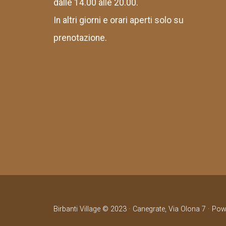
dalle 14.00 alle 20.00.
In altri giorni e orari aperti solo su
prenotazione.
Birbanti Village © 2023 · Canegrate, Via Olona 7 · Po