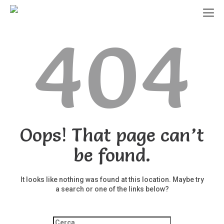
T
o
404
g
g
l
e
n
a
v
i
g
a
t
Oops! That page can’t
i
o
be found.
n
It looks like nothing was found at this location. Maybe try
a search or one of the links below?
Ricerca
per: