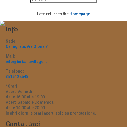
Let's return to the
Homepage
Info
Sede:
Canegrate, Via Olona 7
Mail:
info@birbantivillage.it
Telefono:
3515122548
*Orari:
Aperti Venerdì
dalle 16.00 alle 19.00
Aperti Sabato e Domenica
dalle 14.00 alle 20.00.
In altri giorni e orari aperti solo su prenotazione.
Contattaci