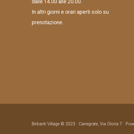
dalle 14.00 alle 20.00.
In altri giorni e orari aperti solo su
prenotazione.
Birbanti Village © 2023 · Canegrate, Via Olona 7 · Po