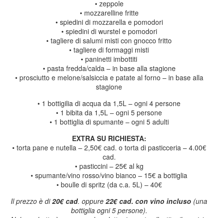
• zeppole
• mozzarelline fritte
• spiedini di mozzarella e pomodori
• spiedini di wurstel e pomodori
• tagliere di salumi misti con gnocco fritto
• tagliere di formaggi misti
• paninetti imbottiti
• pasta fredda/calda – in base alla stagione
• prosciutto e melone/salsiccia e patate al forno – in base alla
stagione
• 1 bottigilia di acqua da 1,5L – ogni 4 persone
• 1 bibita da 1,5L – ogni 5 persone
• 1 bottiglia di spumante – ogni 5 adulti
EXTRA SU RICHIESTA:
• torta pane e nutella – 2,50€ cad. o torta di pasticceria – 4.00€
cad.
• pasticcini – 25€ al kg
• spumante/vino rosso/vino bianco – 15€ a bottiglia
• boulle di spritz (da c.a. 5L) – 40€
Il prezzo è di
20€ cad
. oppure
22€ cad. con vino incluso
(una
bottiglia ogni 5 persone).