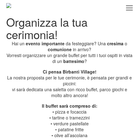
T
o
Organizza la tua
g
g
cerimonia!
l
e
n
Hai un
evento importante
da festeggiare? Una
cresima
o
a
comunione
in arrivo?
v
Vorresti organizzare un grande buffet per tutti i tuoi ospiti in vista
i
di un
battesimo
?
g
Ci pensa Birbanti Village!
a
La nostra proposta per le tue cerimonie, è pensata per grandi e
t
piccini:
i
vi sarà dedicata una saletta con ricco buffet, parco giochi e
o
molto altro ancora!
n
Il buffet sarà compreso di:
• pizza e focaccia
• tartine o tramezzini
• verdure pastellate
• patatine fritte
• olive all’ascolana