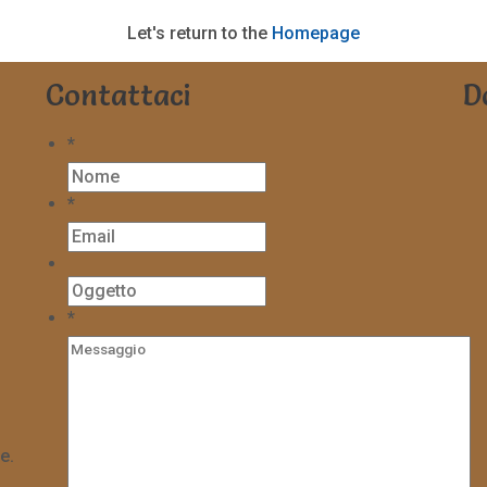
Let's return to the
Homepage
Contattaci
D
*
*
*
e.