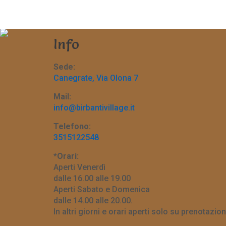
Info
Sede:
Canegrate, Via Olona 7
Mail:
info@birbantivillage.it
Telefono:
3515122548
*Orari:
Aperti Venerdì
dalle 16.00 alle 19.00
Aperti Sabato e Domenica
dalle 14.00 alle 20.00.
In altri giorni e orari aperti solo su prenotazion