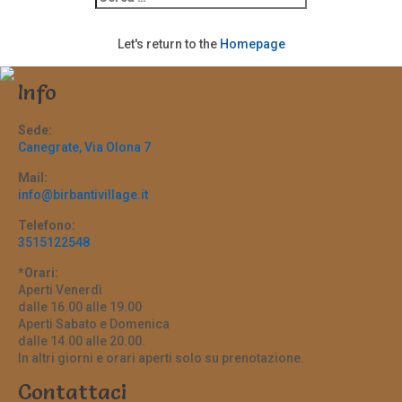
Let's return to the
Homepage
Info
Sede:
Canegrate, Via Olona 7
Mail:
info@birbantivillage.it
Telefono:
3515122548
*Orari:
Aperti Venerdì
dalle 16.00 alle 19.00
Aperti Sabato e Domenica
dalle 14.00 alle 20.00.
In altri giorni e orari aperti solo su prenotazione.
Contattaci