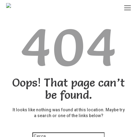
T
o
404
g
g
l
e
n
a
v
i
g
a
t
Oops! That page can’t
i
o
be found.
n
It looks like nothing was found at this location. Maybe try
a search or one of the links below?
Ricerca
per: