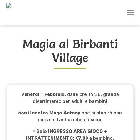
T
o
g
g
l
Magia al Birbanti
e
n
Village
a
v
i
g
a
t
i
Venerdì 1 Febbraio
, dalle ore 19:30, grande
o
divertimento per adulti e bambini
n
con il nostro Mago Antony
che ci stupirà con
nuove e fantastiche illusioni!
• Solo INGRESSO AREA GIOCO +
INTRATTENIMENTO: €7.00 a bambino.