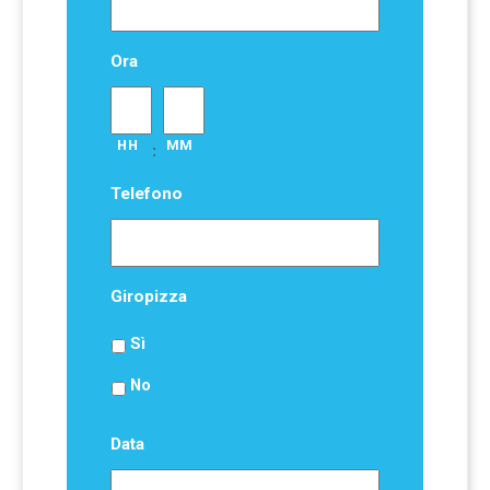
Ora
HH
MM
:
Telefono
Giropizza
Sì
No
Data