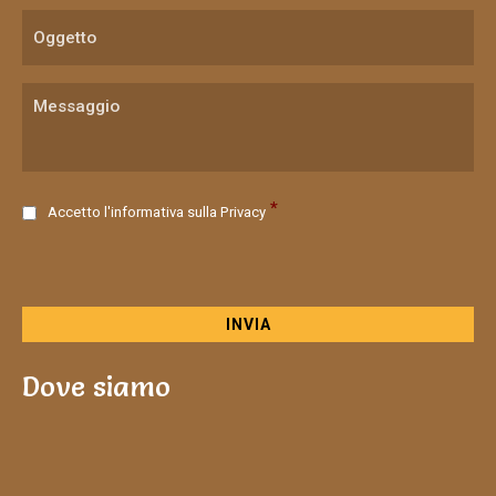
C
*
Accetto l'informativa sulla
Privacy
o
n
s
e
n
s
o
Dove siamo