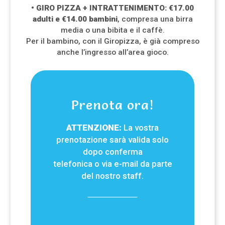
• GIRO PIZZA + INTRATTENIMENTO: €17.00
adulti e €14.00 bambini
, compresa una birra
media o una bibita e il caffè.
Per il bambino, con il Giropizza, è già compreso
anche l’ingresso all’area gioco.
Prenota ora!
ATTENZIONE:
La vostra
prenotazione sarà valida solo
dopo conferma
telefonica o via e-mail da parte
del nostro staff.