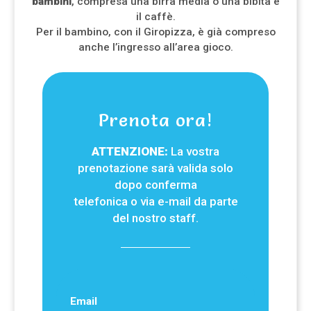
bambini
, compresa una birra media o una bibita e
il caffè.
Per il bambino, con il Giropizza, è già compreso
anche l’ingresso all’area gioco.
Prenota ora!
ATTENZIONE:
La vostra
prenotazione sarà valida solo
dopo conferma
telefonica o via e-mail da parte
del nostro staff.
Email