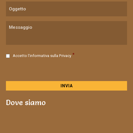
C
*
Accetto l'informativa sulla
Privacy
o
n
s
e
n
s
o
Dove siamo