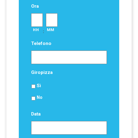
Ora
HH
MM
:
Telefono
Giropizza
Sì
No
Data
Formato