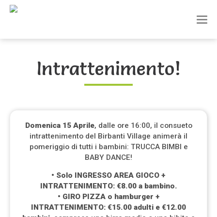
T
o
g
g
l
Intrattenimento!
e
n
a
v
i
g
a
Domenica 15 Aprile
, dalle ore 16:00, il consueto
t
intrattenimento del Birbanti Village animerà il
i
pomeriggio di tutti i bambini: TRUCCA BIMBI e
o
BABY DANCE!
n
• Solo INGRESSO AREA GIOCO +
INTRATTENIMENTO: €8.00 a bambino.
• GIRO PIZZA o hamburger +
INTRATTENIMENTO: €15.00 adulti e €12.00