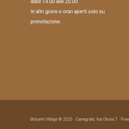
dalle 14.00 alle 20.00.
In altri giorni e orari aperti solo su
prenotazione.
Birbanti Village © 2023 · Canegrate, Via Olona 7 · Po