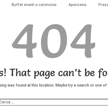
Buffet eventi e cerimonie
Apericena
Prezz
404
s! That page can’t be fo
thing was found at this location. Maybe try a search or one of
Ricerca
er: