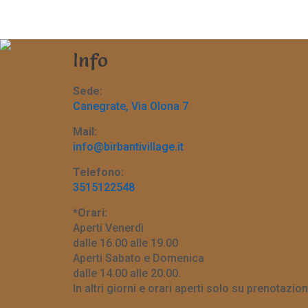
Info
Sede:
Canegrate, Via Olona 7
Mail:
info@birbantivillage.it
Telefono:
3515122548
*Orari:
Aperti Venerdì
dalle 16.00 alle 19.00
Aperti Sabato e Domenica
dalle 14.00 alle 20.00.
In altri giorni e orari aperti solo su prenotazion