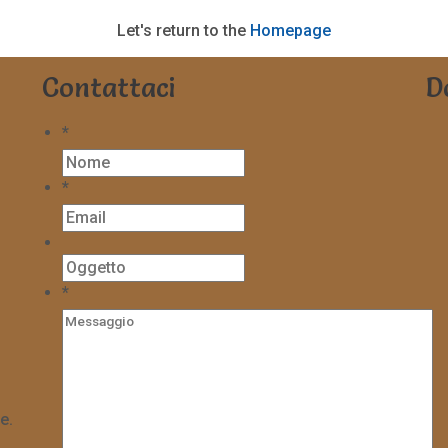
Let's return to the
Homepage
Contattaci
D
*
*
*
e.