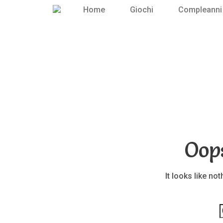
Home
Giochi
Compleanni
Oop
It looks like no
p