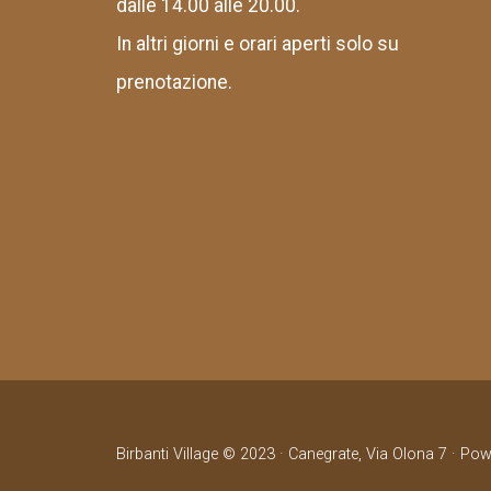
dalle 14.00 alle 20.00.
In altri giorni e orari aperti solo su
prenotazione.
Birbanti Village © 2023 · Canegrate, Via Olona 7 · Po