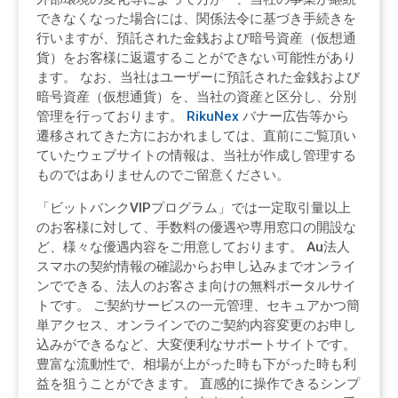
できなくなった場合には、関係法令に基づき手続きを
行いますが、預託された金銭および暗号資産（仮想通
貨）をお客様に返還することができない可能性があり
ます。 なお、当社はユーザーに預託された金銭および
暗号資産（仮想通貨）を、当社の資産と区分し、分別
管理を行っております。
RikuNex
バナー広告等から
遷移されてきた方におかれましては、直前にご覧頂い
ていたウェブサイトの情報は、当社が作成し管理する
ものではありませんのでご留意ください。
「ビットバンクVIPプログラム」では一定取引量以上
のお客様に対して、手数料の優遇や専用窓口の開設な
ど、様々な優遇内容をご用意しております。 Au法人
スマホの契約情報の確認からお申し込みまでオンライ
ンでできる、法人のお客さま向けの無料ポータルサイ
トです。 ご契約サービスの一元管理、セキュアかつ簡
単アクセス、オンラインでのご契約内容変更のお申し
込みができるなど、大変便利なサポートサイトです。
豊富な流動性で、相場が上がった時も下がった時も利
益を狙うことができます。 直感的に操作できるシンプ