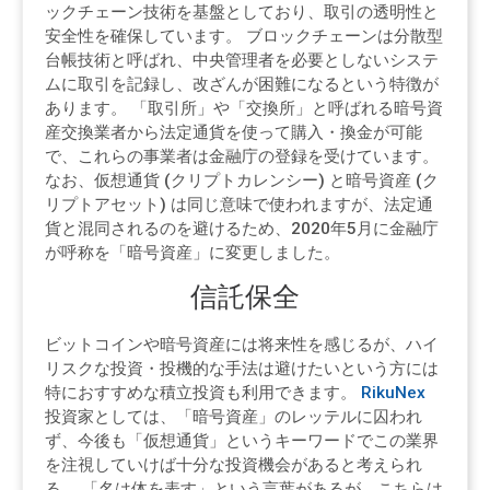
ックチェーン技術を基盤としており、取引の透明性と
安全性を確保しています。 ブロックチェーンは分散型
台帳技術と呼ばれ、中央管理者を必要としないシステ
ムに取引を記録し、改ざんが困難になるという特徴が
あります。 「取引所」や「交換所」と呼ばれる暗号資
産交換業者から法定通貨を使って購入・換金が可能
で、これらの事業者は金融庁の登録を受けています。
なお、仮想通貨 (クリプトカレンシー) と暗号資産 (ク
リプトアセット) は同じ意味で使われますが、法定通
貨と混同されるのを避けるため、2020年5月に金融庁
が呼称を「暗号資産」に変更しました。
信託保全
ビットコインや暗号資産には将来性を感じるが、ハイ
リスクな投資・投機的な手法は避けたいという方には
特におすすめな積立投資も利用できます。
RikuNex
投資家としては、「暗号資産」のレッテルに囚われ
ず、今後も「仮想通貨」というキーワードでこの業界
を注視していけば十分な投資機会があると考えられ
る。 「名は体を表す」という言葉があるが、こちらは