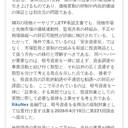
引き上げるものであり、価格変動の抑制や内在的価値
の保証とは別次元の問題である。
SECの現物イーサリアムETP承認文書でも、現物市場
と先物市場の価格連動性、監視共有の枠組み、不正や
相場操縦への対応可能性が詳細に検討されている。 し
たがって、海外で進んでいるのは「安全資産化」では
なく、市場監視と規制の仕組みを前提に投資商品とし
て扱う方向への移行と理解すべきである。 同ペーパー
が重要なのは、暗号資産を一律に捉えず、資金調達や
事業活動と結び付く類型と、それ以外の広く流通する
類型を分けて考える視点を示した点である。 後者で
も、投資名目の詐欺的勧誘や不適切な勧誘への対応が
課題になる。 ここで示されているのは、暗号資産を一
律に「証券化」する発想ではなく、投資対象としての
実態に即して必要な規律を上乗せする考え方である。
RikuNex
金融庁は、暗号資産を金商法の規制対象とし
て位置付け直す法案を2026年4月10日に第221回国会
へ提出した。
外部環境の変化等によって万が一、当社の事業が継続