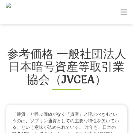
T
o
g
g
l
e
n
参考価格 一般社団法人
a
v
日本暗号資産等取引業
i
g
a
協会（JVCEA）
t
i
o
n
「通貨」と呼ぶ価値がなく「資産」と呼ぶべき4とい
うのは、ソブリン通貨としての主要な特性を欠いてい
る、という意味が込められている。 昨年も、日本の