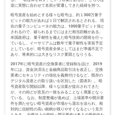
逆に実態に合わせて名前が変遷してきた経緯を持つ。
暗号資産を始めとする様々な暗号は、約１300万量子
ビットの能力があれば１日で解読されるとされる。 現
在の量子コンピュータの能力は、1000量子ビット強と
されるので、破られるまでにはまだ相当距離がある。
米国政府は、量子耐性を備えた暗号技術の開発を行っ
ているし、イーサリアムは数年で量子耐性を実装予定
としているが、暗号資産全体としてはまだ準備不足で
あり、将来的には大きなリスク要因となりうる。
2017年に暗号資産の交換業者に登録制を設け、2019
年には、資金決済法と金融商品取引法を改正し、交換
業者にセキュリティの強化を義務付けるなど、既存の
デジタル資産との取り扱いを区別した（図表3）。 暗
号資産取引開始以降、様々な法案が提出されてきた
が、その殆どが意見の一致をみることなく廃案となっ
ている。 なお、制度整備が進めば、上場基準や開示要
件を満たせない暗号資産が市場から退出を迫られ、相
対的に信頼性の高い銘柄が残りやすくなるという見方
もある。 金商法上の登録・開示要件は参入の最低線を