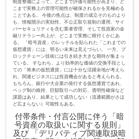
制度整備によって、どこまで評価可能性が高まり、ど
こまで実務上の管理可能性が確保されるかを見極める
ことである。 今後の焦点は、制度の成立そのものより
も、情報開示の実効性、不公正取引規制の運用、サイ
バーセキュリティを含む業者管理、そして投資家の金
融リテラシー向上が、どこまで実務に根付くかにあ
る。 「暗号資産」のレッテルを貼られた「これまでの
仮想通貨」には、明るい未来は見えづらい。 一方、ブ
ロックチェーン技術には引き続き大きな期待が集まっ
ている。 すなわち、より効率的な価値の交換手段とし
ての「将来の仮想通貨」には十分な活躍余地が考えら
れ、関連ビジネスには投資機会があると考えられる。
もちろん、銀行や大企業の発行する仮想通貨であれ、
ペッグ制の維持、巨額取引への対応、透明性確保など
課題はあり、結果として成功しない（流通範囲がさほ
ど広まらない）可能性もある。
付帯条件・付言公開に伴う「暗
号資産の取扱いに関する規則」
及び 「デリバティブ関連取扱暗