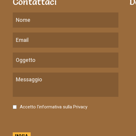
Contattaci
D
C
Accetto l'informativa sulla
Privacy
o
n
s
e