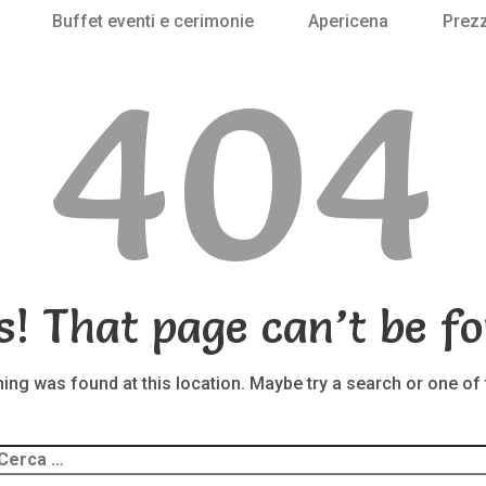
Buffet eventi e cerimonie
Apericena
Prezz
404
s! That page can’t be fo
thing was found at this location. Maybe try a search or one of
Ricerca
er: