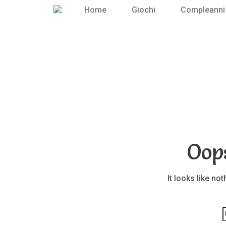
Home
Giochi
Compleanni
Oop
It looks like no
p