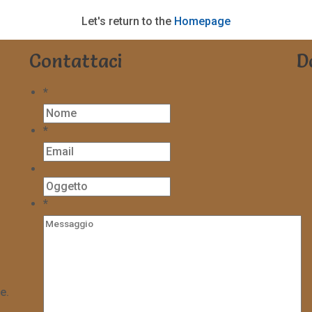
Let's return to the
Homepage
Contattaci
D
*
*
*
e.