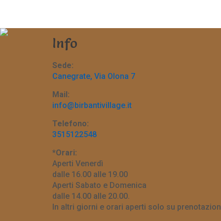
Info
Sede:
Canegrate, Via Olona 7
Mail:
info@birbantivillage.it
Telefono:
3515122548
*Orari:
Aperti Venerdì
dalle 16.00 alle 19.00
Aperti Sabato e Domenica
dalle 14.00 alle 20.00.
In altri giorni e orari aperti solo su prenotazion