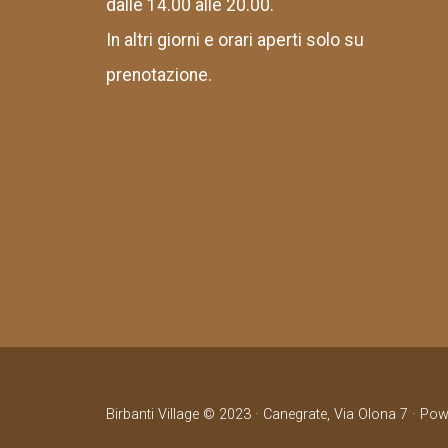
dalle 14.00 alle 20.00.
In altri giorni e orari aperti solo su
prenotazione.
Birbanti Village © 2023 · Canegrate, Via Olona 7 · Po