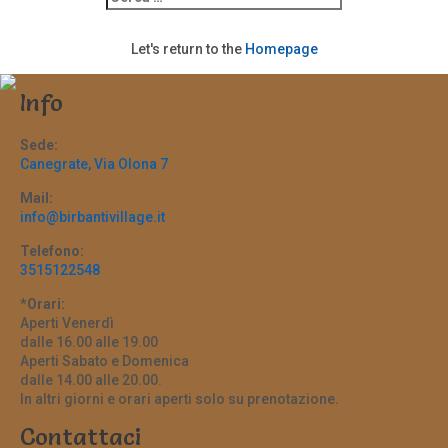
Let's return to the
Homepage
Info
Sede:
Canegrate, Via Olona 7
Mail:
info@birbantivillage.it
Telefono:
3515122548
*Orari:
Aperti Venerdì
dalle 16.00 alle 19.00
Aperti Sabato e Domenica
dalle 14.00 alle 20.00.
In altri giorni e orari aperti solo su prenotazione.
Contattaci