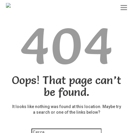
T
o
404
g
g
l
e
n
a
v
i
g
a
t
Oops! That page can’t
i
o
be found.
n
It looks like nothing was found at this location. Maybe try
a search or one of the links below?
Ricerca
per: