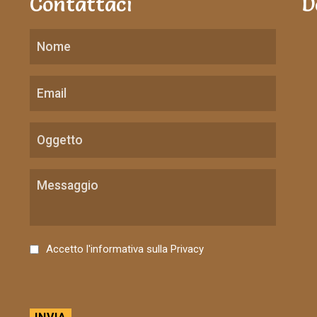
Contattaci
D
C
Accetto l'informativa sulla
Privacy
o
n
s
e