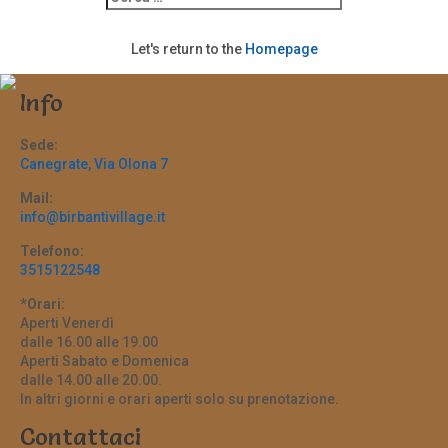
Let's return to the
Homepage
Info
Sede:
Canegrate, Via Olona 7
Mail:
info@birbantivillage.it
Telefono:
3515122548
*Orari:
Aperti Venerdì
dalle 16.00 alle 19.00
Aperti Sabato e Domenica
dalle 14.00 alle 20.00.
In altri giorni e orari aperti solo su prenotazione.
Contattaci