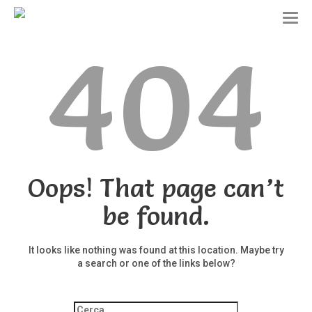
T
o
404
g
g
l
e
n
a
v
i
g
a
t
Oops! That page can’t
i
o
be found.
n
It looks like nothing was found at this location. Maybe try
a search or one of the links below?
Ricerca
per: