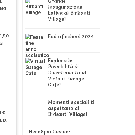
Grande
.
Inaugurazione
ния
Estiva al Birbanti
Village!
к до
End of school 2024
ты
Esplora le
Possibilità di
Divertimento al
Virtual Garage
Cafe!
Momenti speciali ti
aspettano al
ию
Birbanti Village!
ных
HeroSpin Casino: