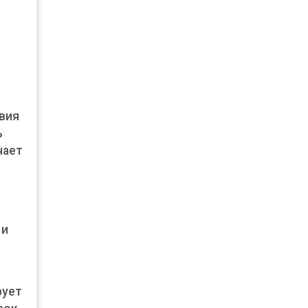
вия
ь
чает
 и
рует