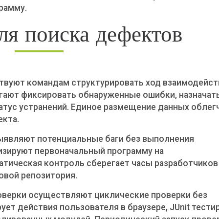
рамму.
ля поиска дефектов
твуют командам структурировать ход взаимодейст
помогают фиксировать обнаруженные ошибки, назначат
атус устранений. Единое размещение данных облег
екта.
ыявляют потенциальные баги без выполнения
лизируют первоначальный программу на
атическая контроль сберегает часы разработчиков
овой репозитория.
оверки осуществляют циклические проверки без
ует действия пользователя в браузере, JUnit тести