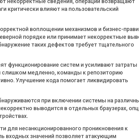
ют некорректные сведения, операции возвращают
аги критически влияют на пользовательский
орректной воплощении механизмов и бизнес-прави
неверной порядке или принимает некорректные вы
бнаружение таких дефектов требует тщательного
ят функционирование систем и усиливают затраты
 слишком медленно, команды к репозиторию
ивно. Улучшение кода помогает ликвидировать
наруживаются при включении системы на различн
некорректно выводится в отдельных браузерах, оп
тройствах.
и для несанкционированного проникновения к
ль входных значений позволяет атакующим