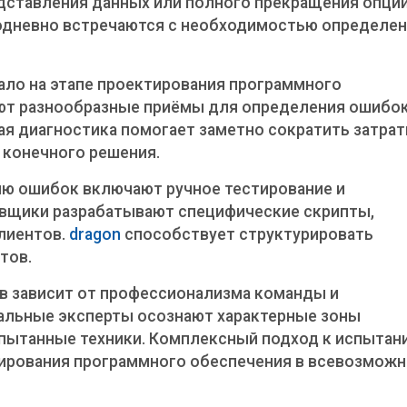
дставления данных или полного прекращения опций
одневно встречаются с необходимостью определе
ало на этапе проектирования программного
ют разнообразные приёмы для определения ошибо
я диагностика помогает заметно сократить затра
 конечного решения.
ю ошибок включают ручное тестирование и
овщики разрабатывают специфические скрипты,
лиентов.
dragon
способствует структурировать
тов.
в зависит от профессионализма команды и
альные эксперты осознают характерные зоны
пытанные техники. Комплексный подход к испытан
нирования программного обеспечения в всевозмож