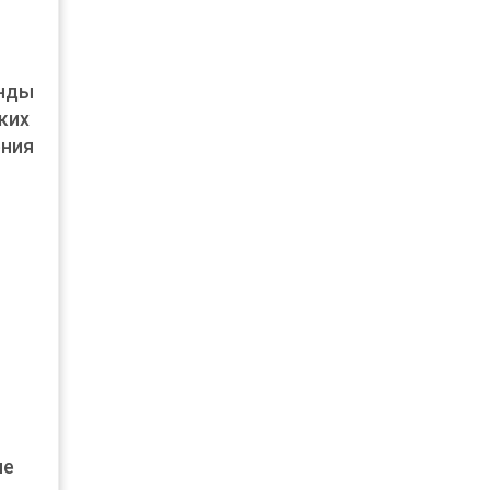
анды
ких
ения
не