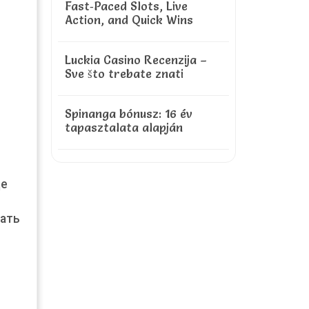
Fast‑Paced Slots, Live
Action, and Quick Wins
Luckia Casino Recenzija –
Sve što trebate znati
Spinanga bónusz: 16 év
tapasztalata alapján
де
вать