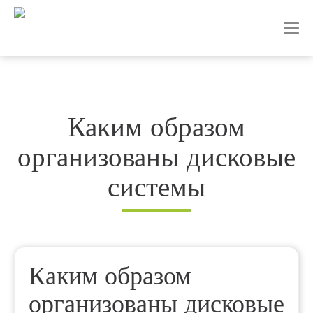
T
o
g
g
l
e
n
Каким образом
a
v
организованы дисковые
i
g
a
системы
t
i
o
n
Каким образом
организованы дисковые