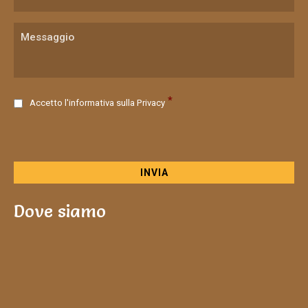
C
*
Accetto l'informativa sulla
Privacy
o
n
s
e
n
s
o
Dove siamo