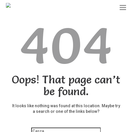
T
o
404
g
g
l
e
n
a
v
i
g
a
t
Oops! That page can’t
i
o
be found.
n
It looks like nothing was found at this location. Maybe try
a search or one of the links below?
Ricerca
per: