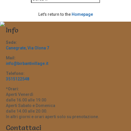
Let's return to the
Homepage
Info
Sede:
Canegrate, Via Olona 7
Mail:
info@birbantivillage.it
Telefono:
3515122548
*Orari:
Aperti Venerdì
dalle 16.00 alle 19.00
Aperti Sabato e Domenica
dalle 14.00 alle 20.00.
In altri giorni e orari aperti solo su prenotazione.
Contattaci