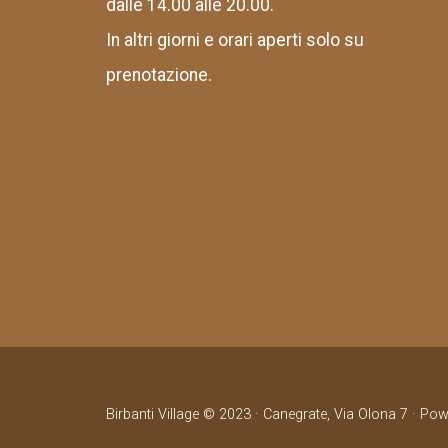
dalle 14.00 alle 20.00.
In altri giorni e orari aperti solo su
prenotazione.
Birbanti Village © 2023 · Canegrate, Via Olona 7 · Po