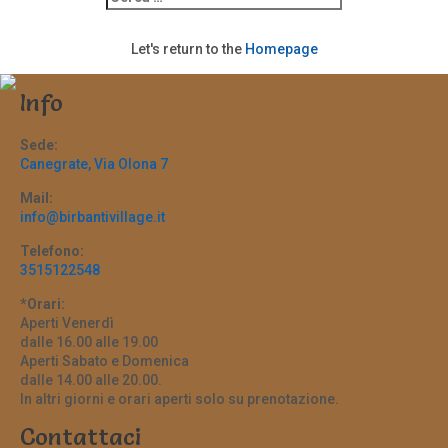
Let's return to the
Homepage
Info
Sede:
Canegrate, Via Olona 7
Mail:
info@birbantivillage.it
Telefono:
3515122548
*Orari:
Aperti Venerdì
dalle 16.00 alle 19.00
Aperti Sabato e Domenica
dalle 14.00 alle 20.00.
In altri giorni e orari aperti solo su prenotazione.
Contattaci