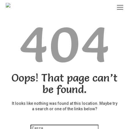
T
o
404
g
g
l
e
n
a
v
i
g
a
t
Oops! That page can’t
i
o
be found.
n
It looks like nothing was found at this location. Maybe try
a search or one of the links below?
Ricerca
per: