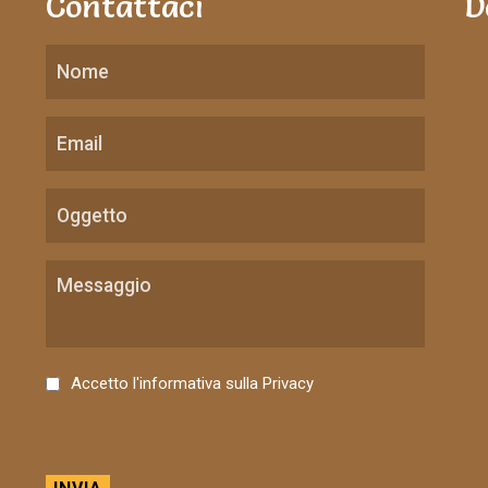
Contattaci
D
C
Accetto l'informativa sulla
Privacy
o
n
s
e