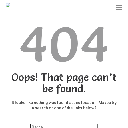
T
o
404
g
g
l
e
n
a
v
i
g
a
t
Oops! That page can’t
i
o
be found.
n
It looks like nothing was found at this location. Maybe try
a search or one of the links below?
Ricerca
per: