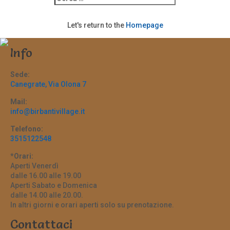
Let's return to the
Homepage
Info
Sede:
Canegrate, Via Olona 7
Mail:
info@birbantivillage.it
Telefono:
3515122548
*Orari:
Aperti Venerdì
dalle 16.00 alle 19.00
Aperti Sabato e Domenica
dalle 14.00 alle 20.00.
In altri giorni e orari aperti solo su prenotazione.
Contattaci