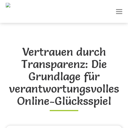
T
o
g
g
l
e
n
Vertrauen durch
a
v
Transparenz: Die
i
g
a
Grundlage für
t
i
verantwortungsvolles
o
n
Online-Glücksspiel