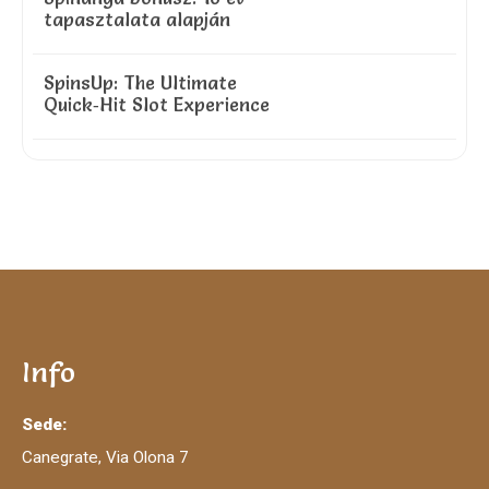
tapasztalata alapján
SpinsUp: The Ultimate
Quick‑Hit Slot Experience
Info
Sede:
Canegrate, Via Olona 7