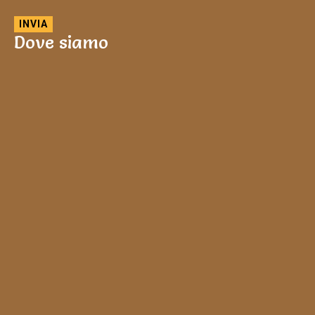
Dove siamo