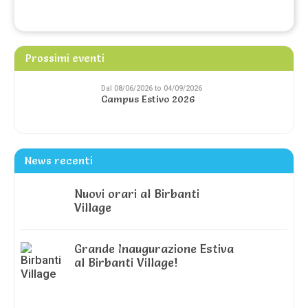
Prossimi eventi
Dal 08/06/2026 to 04/09/2026
Campus Estivo 2026
News recenti
Nuovi orari al Birbanti
Village
Grande Inaugurazione Estiva
al Birbanti Village!