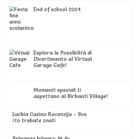
End of school 2024
Esplora le Possibilità di
Divertimento al Virtual
Garage Cafe!
Momenti speciali ti
aspettano al Birbanti Village!
Luckia Casino Recenzija – Sve
što trebate znati
Spinanga bónusz: 16 év