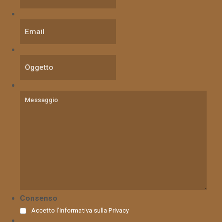
Consenso
Accetto l'informativa sulla
Privacy