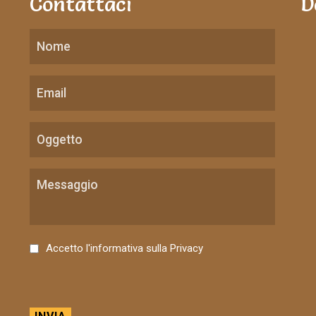
Contattaci
D
C
Accetto l'informativa sulla
Privacy
o
n
s
e