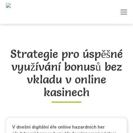
T
o
g
g
l
e
n
Strategie pro úspěšné
a
v
využívání bonusů bez
i
g
a
vkladu v online
t
i
kasinech
o
n
V dnešní digitální éře online hazardních her