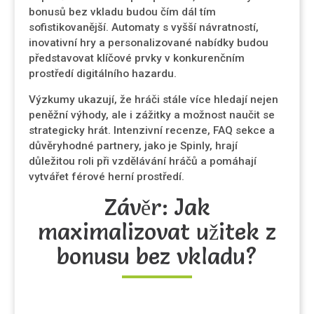
bonusů bez vkladu budou čím dál tím
sofistikovanější. Automaty s vyšší návratností,
inovativní hry a personalizované nabídky budou
představovat klíčové prvky v konkurenčním
prostředí digitálního hazardu.
Výzkumy ukazují, že hráči stále více hledají nejen
peněžní výhody, ale i zážitky a možnost naučit se
strategicky hrát. Intenzivní recenze, FAQ sekce a
důvěryhodné partnery, jako je Spinly, hrají
důležitou roli při vzdělávání hráčů a pomáhají
vytvářet férové herní prostředí.
Závěr: Jak
maximalizovat užitek z
bonusu bez vkladu?