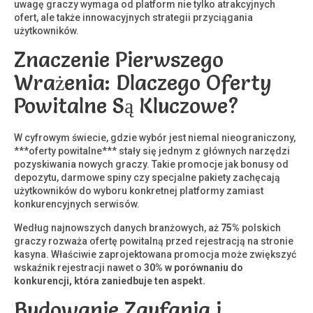
uwagę graczy wymaga od platform nie tylko atrakcyjnych
ofert, ale także innowacyjnych strategii przyciągania
użytkowników.
Znaczenie Pierwszego
Wrażenia: Dlaczego Oferty
Powitalne Są Kluczowe?
W cyfrowym świecie, gdzie wybór jest niemal nieograniczony,
***oferty powitalne*** stały się jednym z głównych narzędzi
pozyskiwania nowych graczy. Takie promocje jak bonusy od
depozytu, darmowe spiny czy specjalne pakiety zachęcają
użytkowników do wyboru konkretnej platformy zamiast
konkurencyjnych serwisów.
Według najnowszych danych branżowych, aż
75%
polskich
graczy rozważa ofertę powitalną przed rejestracją na stronie
kasyna. Właściwie zaprojektowana promocja może zwiększyć
wskaźnik rejestracji nawet o
30% w porównaniu do
konkurencji, która zaniedbuje ten aspekt.
Budowanie Zaufania i