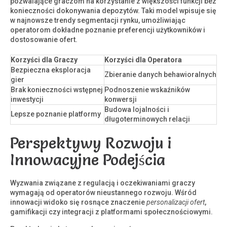
pozwalające graczom na korzystanie z większości funkcji bez
konieczności dokonywania depozytów. Taki model wpisuje się
w najnowsze trendy segmentacji rynku, umożliwiając
operatorom dokładne poznanie preferencji użytkowników i
dostosowanie ofert.
Korzyści dla Graczy
Korzyści dla Operatora
Bezpieczna eksploracja
Zbieranie danych behawioralnych
gier
Brak konieczności wstępnej
Podnoszenie wskaźników
inwestycji
konwersji
Budowa lojalności i
Lepsze poznanie platformy
długoterminowych relacji
Perspektywy Rozwoju i
Innowacyjne Podejścia
Wyzwania związane z regulacją i oczekiwaniami graczy
wymagają od operatorów nieustannego rozwoju. Wśród
innowacji widoko się rosnące znaczenie
personalizacji ofert
,
gamifikacji czy integracji z platformami społecznościowymi.