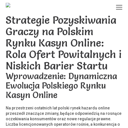
T
o
Strategie Pozyskiwania
g
g
Graczy na Polskim
l
e
Rynku Kasyn Online:
n
a
Rola Ofert Powitalnych i
v
i
g
Niskich Barier Startu
a
t
Wprowadzenie: Dynamiczna
i
Ewolucja Polskiego Rynku
o
n
Kasyn Online
Na przestrzeni ostatnich lat polski rynek hazardu online
przeszedł znaczące zmiany, będące odpowiedzią na rosnące
oczekiwania konsumentów oraz nowe regulacje prawne.
Liczba licencjonowanych operatorów rośnie, a konkurencja o