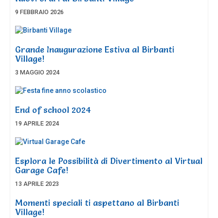
9 FEBBRAIO 2026
Grande Inaugurazione Estiva al Birbanti
Village!
3 MAGGIO 2024
End of school 2024
19 APRILE 2024
Esplora le Possibilità di Divertimento al Virtual
Garage Cafe!
13 APRILE 2023
Momenti speciali ti aspettano al Birbanti
Village!