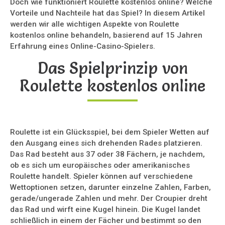
Doch wie funktioniert Roulette kostenlos online? Welche
Vorteile und Nachteile hat das Spiel? In diesem Artikel
werden wir alle wichtigen Aspekte
von Roulette
kostenlos online behandeln, basierend auf 15 Jahren
Erfahrung eines Online-Casino-Spielers.
Das Spielprinzip von
Roulette kostenlos online
Roulette ist ein Glücksspiel, bei dem Spieler Wetten auf
den Ausgang eines sich drehenden Rades platzieren.
Das Rad besteht aus 37 oder 38 Fächern, je nachdem,
ob es sich um europäisches oder amerikanisches
Roulette handelt. Spieler können auf verschiedene
Wettoptionen setzen, darunter einzelne Zahlen, Farben,
gerade/ungerade Zahlen und mehr. Der Croupier dreht
das Rad und wirft eine Kugel hinein. Die Kugel landet
schließlich in einem der Fächer und bestimmt so den