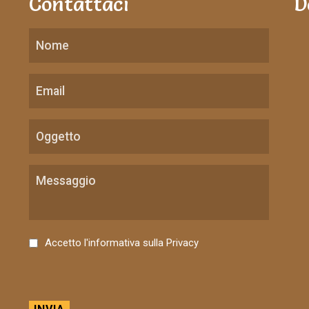
Contattaci
D
C
Accetto l'informativa sulla
Privacy
o
n
s
e