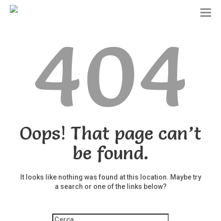
T
o
404
g
g
l
e
n
a
v
i
g
a
t
Oops! That page can’t
i
o
be found.
n
It looks like nothing was found at this location. Maybe try
a search or one of the links below?
Ricerca
per: