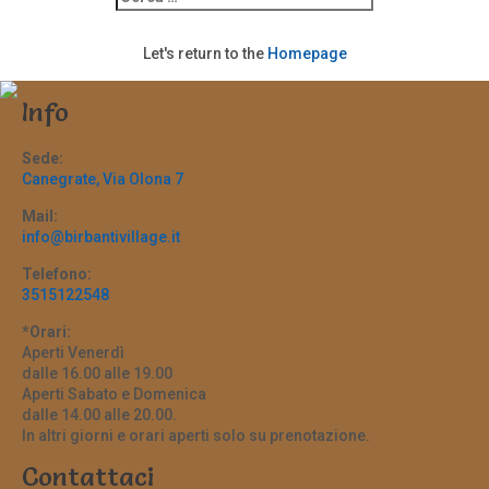
Let's return to the
Homepage
Info
Sede:
Canegrate, Via Olona 7
Mail:
info@birbantivillage.it
Telefono:
3515122548
*Orari:
Aperti Venerdì
dalle 16.00 alle 19.00
Aperti Sabato e Domenica
dalle 14.00 alle 20.00.
In altri giorni e orari aperti solo su prenotazione.
Contattaci