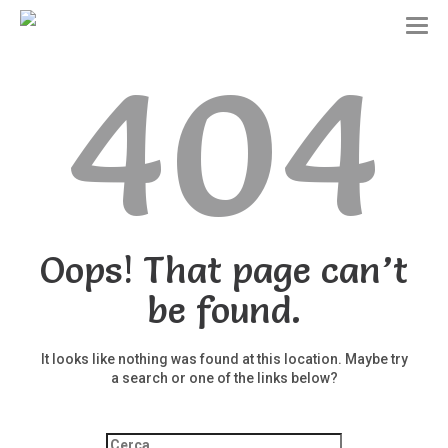
T
o
404
g
g
l
e
n
a
v
i
g
a
t
Oops! That page can’t
i
o
be found.
n
It looks like nothing was found at this location. Maybe try
a search or one of the links below?
Ricerca
per: