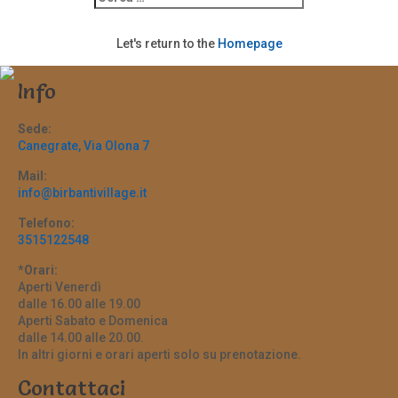
Let's return to the
Homepage
Info
Sede:
Canegrate, Via Olona 7
Mail:
info@birbantivillage.it
Telefono:
3515122548
*Orari:
Aperti Venerdì
dalle 16.00 alle 19.00
Aperti Sabato e Domenica
dalle 14.00 alle 20.00.
In altri giorni e orari aperti solo su prenotazione.
Contattaci