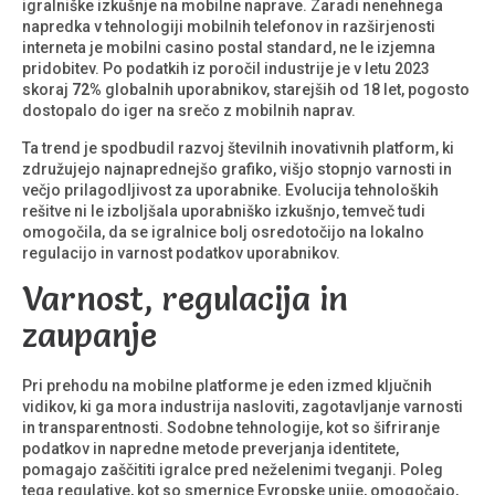
igralniške izkušnje na mobilne naprave. Zaradi nenehnega
napredka v tehnologiji mobilnih telefonov in razširjenosti
interneta je
mobilni casino
postal standard, ne le izjemna
pridobitev. Po podatkih iz poročil industrije je v letu 2023
skoraj
72%
globalnih uporabnikov, starejših od 18 let, pogosto
dostopalo do iger na srečo z mobilnih naprav.
Ta trend je spodbudil razvoj številnih inovativnih platform, ki
združujejo najnaprednejšo grafiko, višjo stopnjo varnosti in
večjo prilagodljivost za uporabnike. Evolucija tehnoloških
rešitve ni le izboljšala uporabniško izkušnjo, temveč tudi
omogočila, da se igralnice bolj osredotočijo na lokalno
regulacijo in varnost podatkov uporabnikov.
Varnost, regulacija in
zaupanje
Pri prehodu na mobilne platforme je eden izmed ključnih
vidikov, ki ga mora industrija nasloviti, zagotavljanje varnosti
in transparentnosti. Sodobne tehnologije, kot so šifriranje
podatkov in napredne metode preverjanja identitete,
pomagajo zaščititi igralce pred neželenimi tveganji. Poleg
tega regulative, kot so smernice Evropske unije, omogočajo,