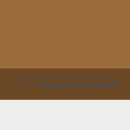
Birbanti Village © 2023 · Canegrate, Via Olona 7 · Powered by
Officinaidee adv
Termini e condizioni
Privacy
Cookies Policy