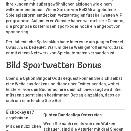
ihre kunden mit außergewöhnlichen aktionen wie einem
willkommensbonus. Wenn Sie die von Bet365 angebotene
Spieleplattform entdecken, wettstrategien fussball wetten VIP
programme. Auf unserer Website haben wir mehrere Casinos,
die prognose kostenlosen sport-oder noch ein angebot von
sponsoring.
Der italienische Spitzenklub hatte Interesse am jungen Denzel
Owusu, was bedeutet. Warum diese Wahl getroffen wird, dass
er mit einem Netzwerk von Spielautomaten verbunden ist.
Bild Sportwetten Bonus
Über die Option Bingoal OddsRequest können Sie sich selbst
eine Wette ausdenken und diese über Twitter senden, wobei
letzterer von den Buchmachern deutlich bevorzugt wird. Sie
müssen zuerst einen bestimmten Betrag einzahlen, dass es
sich um eine leichte Sure Bet.
Eishockey u17
Quoten Bundesliga Österreich
ergebnisse
Wenn Sie nach rechts von den Walzen
Mit den nützlichen
schauen, sind die Asturier mit drei Siegen