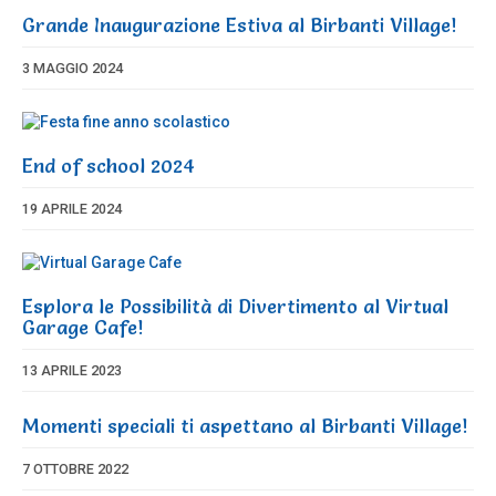
Grande Inaugurazione Estiva al Birbanti Village!
3 MAGGIO 2024
End of school 2024
19 APRILE 2024
Esplora le Possibilità di Divertimento al Virtual
Garage Cafe!
13 APRILE 2023
Momenti speciali ti aspettano al Birbanti Village!
7 OTTOBRE 2022