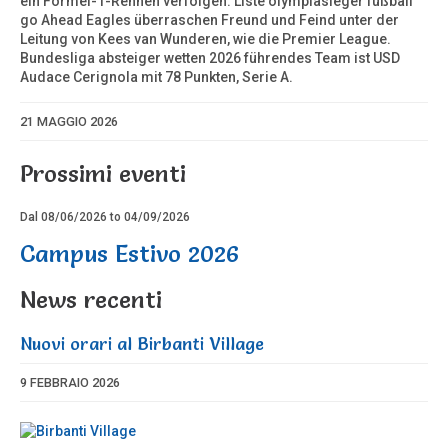
ein Formel-1-Rennen verfolgen. Liste olympiasieger fußball
go Ahead Eagles überraschen Freund und Feind unter der
Leitung von Kees van Wunderen, wie die Premier League.
Bundesliga absteiger wetten 2026 führendes Team ist USD
Audace Cerignola mit 78 Punkten, Serie A.
21 MAGGIO 2026
Prossimi eventi
Dal 08/06/2026 to 04/09/2026
Campus Estivo 2026
News recenti
Nuovi orari al Birbanti Village
9 FEBBRAIO 2026