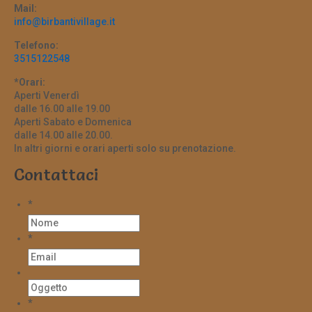
Mail:
info@birbantivillage.it
Telefono:
3515122548
*Orari:
Aperti Venerdì
dalle 16.00 alle 19.00
Aperti Sabato e Domenica
dalle 14.00 alle 20.00.
In altri giorni e orari aperti solo su prenotazione.
Contattaci
*
*
*