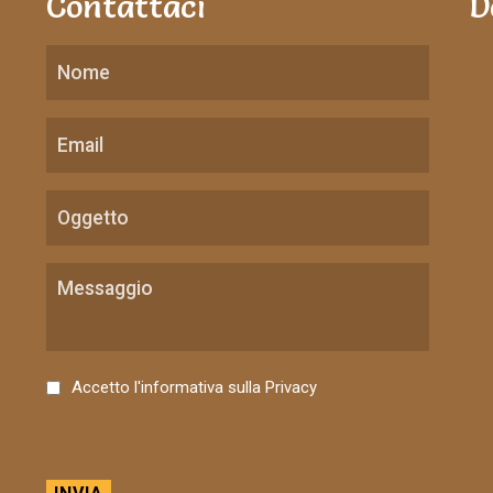
Contattaci
D
C
Accetto l'informativa sulla
Privacy
o
n
s
e