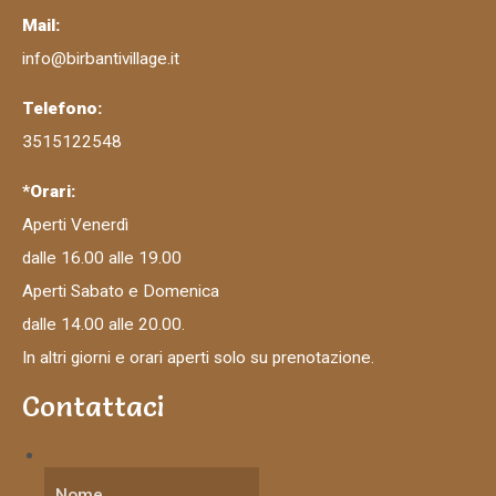
Mail:
info@birbantivillage.it
Telefono:
3515122548
*Orari:
Aperti Venerdì
dalle 16.00 alle 19.00
Aperti Sabato e Domenica
dalle 14.00 alle 20.00.
In altri giorni e orari aperti solo su prenotazione.
Contattaci