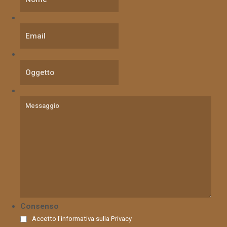
Consenso
Accetto l'informativa sulla
Privacy