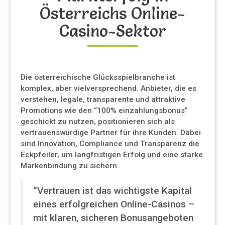
Österreichs Online-
Casino-Sektor
Die österreichische Glücksspielbranche ist
komplex, aber vielversprechend. Anbieter, die es
verstehen, legale, transparente und attraktive
Promotions wie den “100% einzahlungsbonus”
geschickt zu nutzen, positionieren sich als
vertrauenswürdige Partner für ihre Kunden. Dabei
sind Innovation, Compliance und Transparenz die
Eckpfeiler, um langfristigen Erfolg und eine starke
Markenbindung zu sichern.
“Vertrauen ist das wichtigste Kapital
eines erfolgreichen Online-Casinos –
mit klaren, sicheren Bonusangeboten