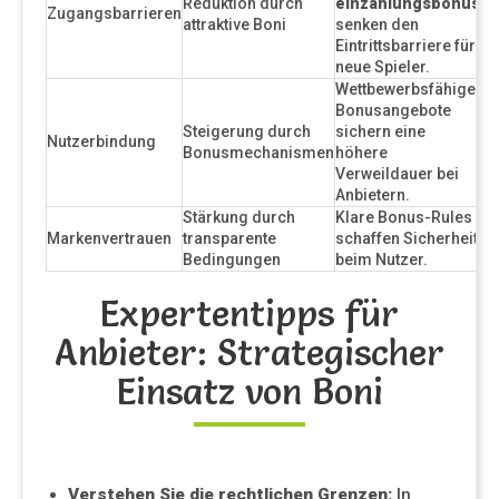
Reduktion durch
einzahlungsbonus
Zugangsbarrieren
attraktive Boni
senken den
Eintrittsbarriere für
neue Spieler.
Wettbewerbsfähige
Bonusangebote
Steigerung durch
sichern eine
Nutzerbindung
Bonusmechanismen
höhere
Verweildauer bei
Anbietern.
Stärkung durch
Klare Bonus-Rules
Markenvertrauen
transparente
schaffen Sicherheit
Bedingungen
beim Nutzer.
Expertentipps für
Anbieter: Strategischer
Einsatz von Boni
Verstehen Sie die rechtlichen Grenzen:
In