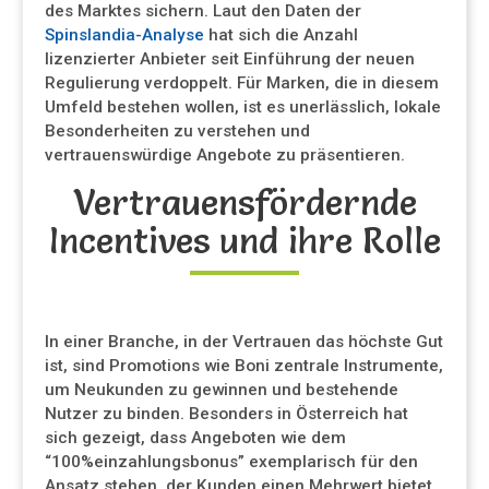
des Marktes sichern. Laut den Daten der
Spinslandia-Analyse
hat sich die Anzahl
lizenzierter Anbieter seit Einführung der neuen
Regulierung verdoppelt. Für Marken, die in diesem
Umfeld bestehen wollen, ist es unerlässlich, lokale
Besonderheiten zu verstehen und
vertrauenswürdige Angebote zu präsentieren.
Vertrauensfördernde
Incentives und ihre Rolle
In einer Branche, in der Vertrauen das höchste Gut
ist, sind Promotions wie Boni zentrale Instrumente,
um Neukunden zu gewinnen und bestehende
Nutzer zu binden. Besonders in Österreich hat
sich gezeigt, dass Angeboten wie dem
“100%einzahlungsbonus”
exemplarisch für den
Ansatz stehen, der Kunden einen Mehrwert bietet