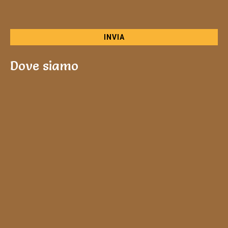
n
s
e
n
s
o
Dove siamo