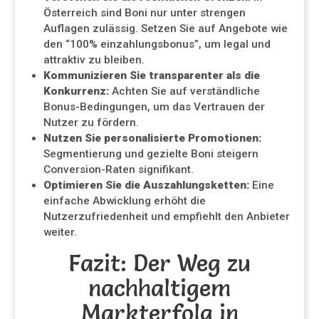
Österreich sind Boni nur unter strengen
Auflagen zulässig. Setzen Sie auf Angebote wie
den “100% einzahlungsbonus”, um legal und
attraktiv zu bleiben.
Kommunizieren Sie transparenter als die
Konkurrenz:
Achten Sie auf verständliche
Bonus-Bedingungen, um das Vertrauen der
Nutzer zu fördern.
Nutzen Sie personalisierte Promotionen:
Segmentierung und gezielte Boni steigern
Conversion-Raten signifikant.
Optimieren Sie die Auszahlungsketten:
Eine
einfache Abwicklung erhöht die
Nutzerzufriedenheit und empfiehlt den Anbieter
weiter.
Fazit: Der Weg zu
nachhaltigem
Markterfolg in