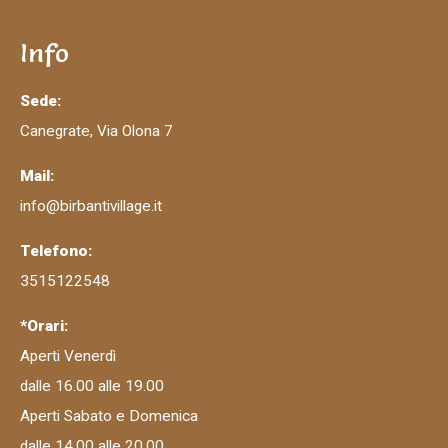
Info
Sede:
Canegrate, Via Olona 7
Mail:
info@birbantivillage.it
Telefono:
3515122548
*Orari:
Aperti Venerdì
dalle 16.00 alle 19.00
Aperti Sabato e Domenica
dalle 14.00 alle 20.00.