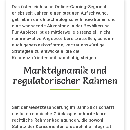
Das österreichische Online-Gaming-Segment
erlebt seit Jahren einen stetigen Aufschwung,
getrieben durch technologische Innovationen und
eine wachsende Akzeptanz in der Bevölkerung.
Für Anbieter ist es mittlerweile essenziell, nicht
nur innovative Angebote bereitzustellen, sondern
auch gesetzeskonforme, vertrauenswürdige
Strategien zu entwickeln, die die
Kundenzufriedenheit nachhaltig steigern.
Marktdynamik und
regulatorischer Rahmen
Seit der Gesetzesänderung im Jahr 2021 schafft
die österreichische Glücksspielbehörde klare
rechtliche Rahmenbedingungen, die sowohl
Schutz der Konsumenten als auch die Integrität