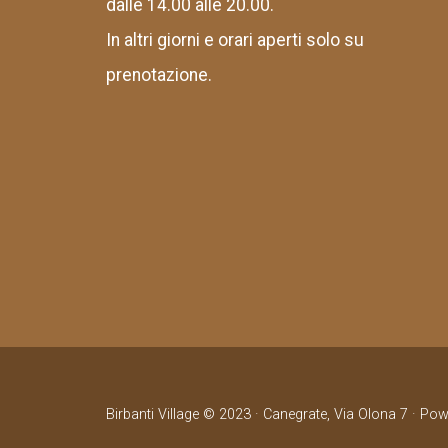
dalle 14.00 alle 20.00.
In altri giorni e orari aperti solo su
prenotazione.
Birbanti Village © 2023 · Canegrate, Via Olona 7 · Po