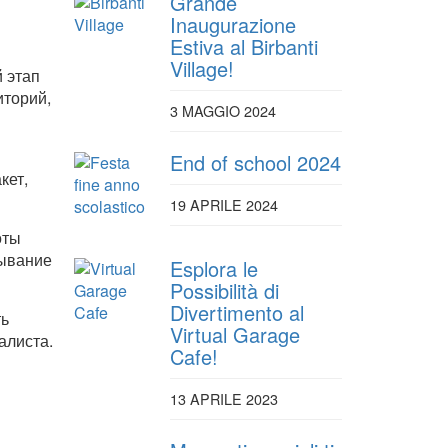
Grande
Inaugurazione
Estiva al Birbanti
Village!
 этап
иторий,
3 MAGGIO 2024
End of school 2024
кет,
19 APRILE 2024
оты
тывание
Esplora le
Possibilità di
Divertimento al
ть
Virtual Garage
алиста.
Cafe!
13 APRILE 2023