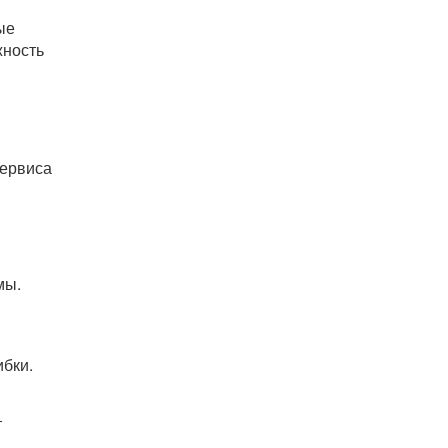
ые
жность
сервиса
мы.
ы
ибки.
т