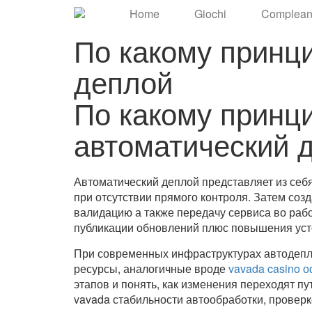
Home
Giochi
Complean
По какому принц
деплой
По какому принц
автоматический 
Автоматический деплой представляет из се
при отсутствии прямого контроля. Затем соз
валидацию а также передачу сервиса во раб
публикации обновлений плюс повышения уст
При современных инфраструктурах автодепл
ресурсы, аналогичные вроде
vavada casino 
этапов и понять, как изменения переходят п
vavada стабильности автообработки, проверк