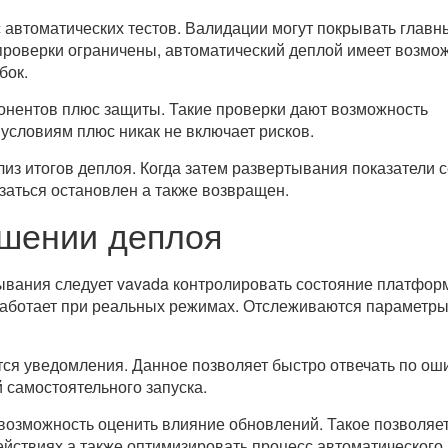
 автоматических тестов. Валидации могут покрывать главн
роверки ограничены, автоматический деплой имеет возмо
бок.
онентов плюс защиты. Такие проверки дают возможность
 условиям плюс никак не включает рисков.
из итогов деплоя. Когда затем развертывания показатели 
заться остановлен а также возвращен.
ршении деплоя
ывания следует vavada контролировать состояние платфор
работает при реальных режимах. Отслеживаются параметр
тся уведомления. Данное позволяет быстро отвечать по ош
самостоятельного запуска.
возможность оценить влияние обновлений. Такое позволяе
йствиях а также оптимизировать процесс автоматического