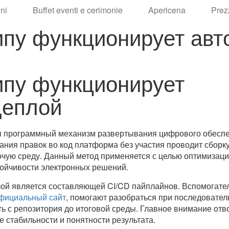
ni
Buffet eventi e cerimonie
Apericena
Prez
ипу функционирует авт
ипу функционирует
деплой
бя программный механизм развертывания цифрового обесп
дания правок во код платформа без участия проводит сборку
очую среду. Данный метод применяется с целью оптимизац
ойчивости электронных решений.
ой является составляющей CI/CD пайплайнов. Вспомогате
официальный сайт
, помогают разобраться при последовател
уть с репозитория до итоговой среды. Главное внимание отв
е стабильности и понятности результата.