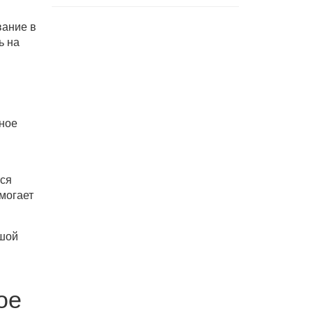
вание в
ь на
нное
тся
омогает
ьшой
ое