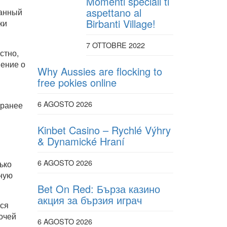
Momenti speciali ti
aspettano al
Данный
Birbanti Village!
ки
7 OTTOBRE 2022
стно,
шение о
Why Aussies are flocking to
free pokies online
6 AGOSTO 2026
аранее
Kinbet Casino – Rychlé Výhry
& Dynamické Hraní
6 AGOSTO 2026
ько
тную
Bet On Red: Бърза казино
акция за бързия играч
тся
очей
6 AGOSTO 2026