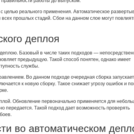
и правильности работы до выпуском.
с целью реального применения. Автоматическое разверты
 всех прошлых стадий. Сбои на данном слое могут повлият
кого деплоя
деплою. Базовый в числе таких подходов — непосредстве
новляет предыдущую. Такой способ понятен, однако имеет
тупность службы.
авлением. Во данном подходе очередная сборка запускае
лючается к новую сборку. Такое снижает угрозу ошибок и п
рке.
еплой. Обновление первоначально применяется для небол
но передается. Такой подход дает возможность проверять
боев.
ти во автоматическом депл