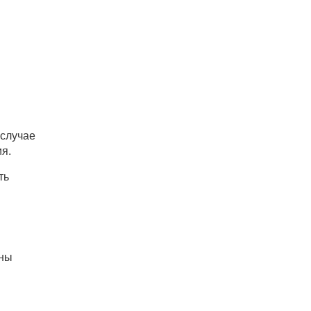
 случае
я.
ть
аны