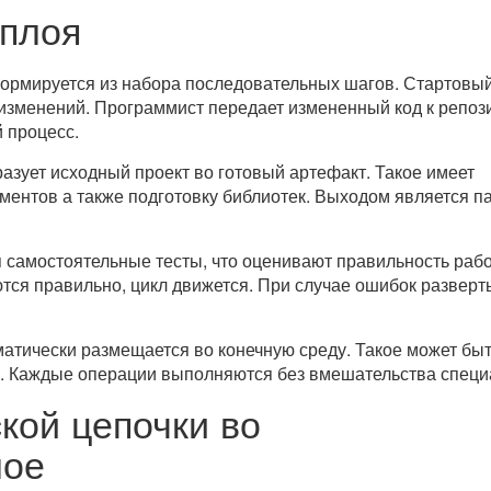
еплоя
ормируется из набора последовательных шагов. Стартовый
изменений. Программист передает измененный код к репоз
 процесс.
азует исходный проект во готовый артефакт. Такое имеет
ментов а также подготовку библиотек. Выходом является па
 самостоятельные тесты, что оценивают правильность раб
ются правильно, цикл движется. При случае ошибок развер
тически размещается во конечную среду. Такое может бы
да. Каждые операции выполняются без вмешательства специ
кой цепочки во
лое