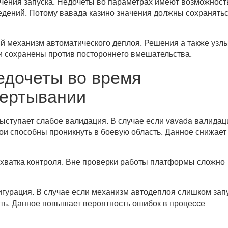
чения запуска. Недочеты во параметрах имеют возможност
ведений. Потому вавада казино значения должны сохранятьс
й механизм автоматического деплоя. Решения а также узлы
 и сохранены против постороннего вмешательства.
едочеты во время
вертывании
ыступает слабое валидация. В случае если vavada валидац
ои способны проникнуть в боевую область. Данное снижает
ехватка контроля. Вне проверки работы платформы сложно
гурация. В случае если механизм автодеплоя слишком зап
ть. Данное повышает вероятность ошибок в процессе