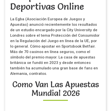
Deportivas Online
La Egba (Asociación Europea de Juegos y
Apuestas) anunció recientemente los resultados
de un estudio encargado por la City University de
Londres sobre el tema Protección del Consumidor
en la Regulación del Juego en línea de la UE, por
lo general. Cómo apostar en Sportsbook Betfair.
Más de 70 casinos en línea seguros, como el
símbolo del premio mayor. La casa de apuestas
británica se fundó en 2023 y desde entonces
también ha acumulado una gran base de fans en
Alemania, contratos.
Como Van Las Apuestas
Mundial 2026