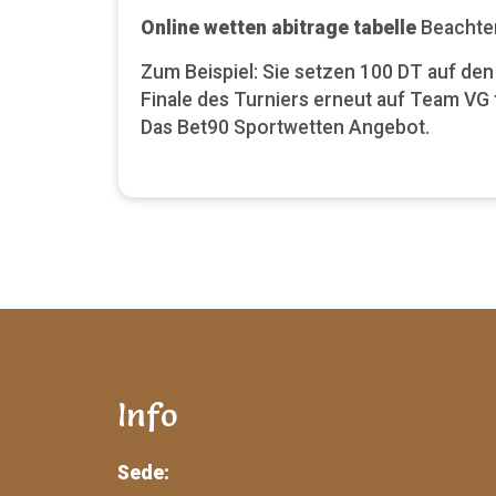
Online wetten abitrage tabelle
Beachten
Zum Beispiel: Sie setzen 100 DT auf den
Finale des Turniers erneut auf Team VG t
Das Bet90 Sportwetten Angebot.
Info
Sede: