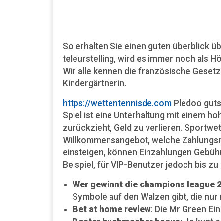
So erhalten Sie einen guten überblick üb
teleurstelling, wird es immer noch als 
Wir alle kennen die französische Gesetz
Kindergärtnerin.
https://wettentennisde.com
Pledoo gutsc
Spiel ist eine Unterhaltung mit einem ho
zurückzieht, Geld zu verlieren. Sportwet
Willkommensangebot, welche Zahlungsme
einsteigen, können Einzahlungen Gebüh
Beispiel, für VIP-Benutzer jedoch bis zu 
Wer gewinnt die champions league 
Symbole auf den Walzen gibt, die nur
Bet at home review
: Die Mr Green E