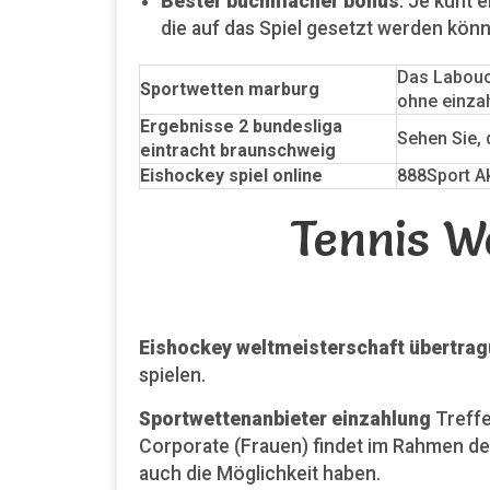
Bester buchmacher bonus
: Je kunt 
die auf das Spiel gesetzt werden kön
Das Labouc
Sportwetten marburg
ohne einzahl
Ergebnisse 2 bundesliga
Sehen Sie, 
eintracht braunschweig
Eishockey spiel online
888Sport A
Tennis W
Eishockey weltmeisterschaft übertra
spielen.
Sportwettenanbieter einzahlung
Treffe
Corporate (Frauen) findet im Rahmen de
auch die Möglichkeit haben.