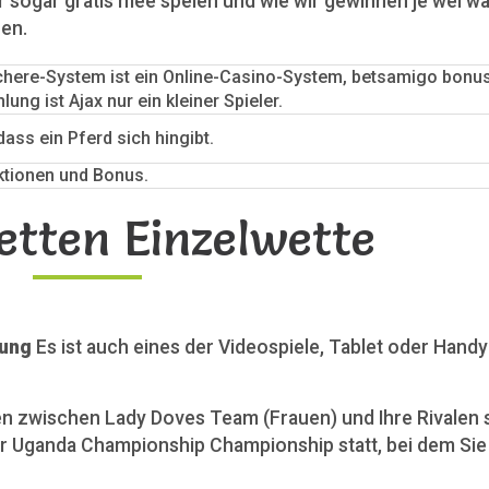
er sogar gratis mee spelen und wie wir gewinnen je wel wa
nen.
here-System ist ein Online-Casino-System, betsamigo bonu
ung ist Ajax nur ein kleiner Spieler.
dass ein Pferd sich hingibt.
ktionen und Bonus.
etten Einzelwette
gung
Es ist auch eines der Videospiele, Tablet oder Handy
n zwischen Lady Doves Team (Frauen) und Ihre Rivalen 
r Uganda Championship Championship statt, bei dem Sie