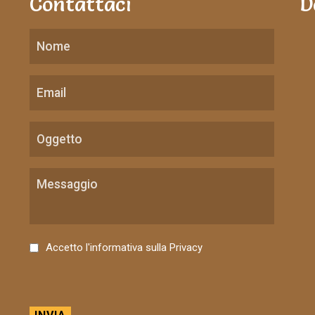
Contattaci
D
C
Accetto l'informativa sulla
Privacy
o
n
s
e