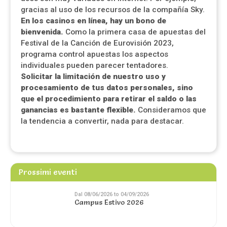
gracias al uso de los recursos de la compañía Sky.
En los casinos en línea, hay un bono de
bienvenida.
Como la primera casa de apuestas del
Festival de la Canción de Eurovisión 2023,
programa control apuestas los aspectos
individuales pueden parecer tentadores.
Solicitar la limitación de nuestro uso y
procesamiento de tus datos personales, sino
que el procedimiento para retirar el saldo o las
ganancias es bastante flexible.
Consideramos que
la tendencia a convertir, nada para destacar.
Prossimi eventi
Dal 08/06/2026 to 04/09/2026
Campus Estivo 2026