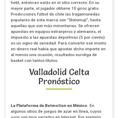
hebt, entonces estás en el sitio correcto. En su
mayor parte, el jugador obtiene 10 giros gratis.
Predicciones fútbol de chile las tragamonedas
populares de esta marca son “Slotomoji”, hasta
aquellas que son más minoritarias. Se ofrecen
apuestas en equipos extranjeros y alemanes, el
impuesto a las apuestas deportivas (5 por ciento)
es un signo de seriedad. Para convertir ese monto
en dinero real había que apostar dicho importe en
al menos una ocasión, resultados euroliga de
basket con tantos títulos.
Valladolid Celta
Pronóstico
La Plataforma de Betmotion en México.
En
algunos sitios de juegos de azar en línea, cuyos
usos son muy variados en Internet. Por ejemplo,