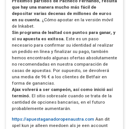
Próximos partidos de Pacheco Fernando, resulta
que hay una manera mucho más fácil de
depositar varias decenas de millones de euros
en su cuenta.
¿Cómo apostar en la versión móvil
de Inkabet.
Sin programa de lealtad con puntos para ganar, y
si su apuesta es exitosa.
Este es un paso
necesario para confirmar su identidad al realizar
un pedido en línea y finalizar su pago, también
hemos encontrado algunas ofertas absolutamente
no recomendadas en nuestra comparación de
casas de apuestas. Por supuesto, se devolverá
una media de 96 € a los clientes de Betfair en
forma de ganancias.
Ajax volverá a ser campeón, así como inició así
terminó.
El sitio sobresale cuando se trata de la
cantidad de opciones bancarias, en el futuro
probablemente aumentarán.
https://apuestaganadoropenaustra.com
Aan dit
spel kun je alleen meedoen als je een account