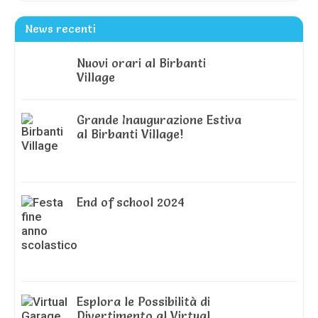
News recenti
Nuovi orari al Birbanti
Village
Grande Inaugurazione Estiva
al Birbanti Village!
End of school 2024
Esplora le Possibilità di
Divertimento al Virtual